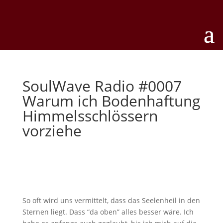
SoulWave Radio #0007
Warum ich Bodenhaftung
Himmelsschlössern
vorziehe
So oft wird uns vermittelt, dass das Seelenheil in den
Sternen liegt. Dass “da oben” alles besser wäre. Ich