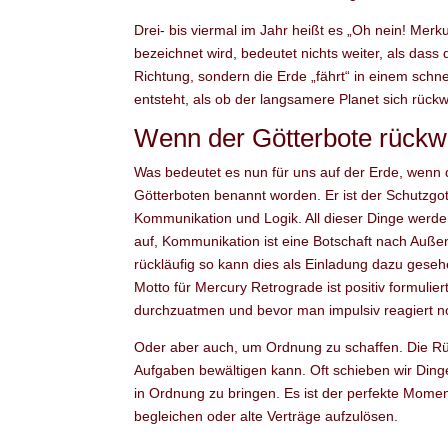
Drei- bis viermal im Jahr heißt es „Oh nein! Merku
bezeichnet wird, bedeutet nichts weiter, als dass 
Richtung, sondern die Erde „fährt“ in einem sch
entsteht, als ob der langsamere Planet sich rück
Wenn der Götterbote rückwä
Was bedeutet es nun für uns auf der Erde, wenn d
Götterboten benannt worden. Er ist der Schutzgott
Kommunikation und Logik. All dieser Dinge werde
auf, Kommunikation ist eine Botschaft nach Auße
rückläufig so kann dies als Einladung dazu ges
Motto für Mercury Retrograde ist positiv formul
durchzuatmen und bevor man impulsiv reagiert n
Oder aber auch, um Ordnung zu schaffen. Die Rück
Aufgaben bewältigen kann. Oft schieben wir Dinge
in Ordnung zu bringen. Es ist der perfekte Mome
begleichen oder alte Verträge aufzulösen.