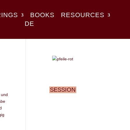
RINGS
BOOKS
RESOURCES
DE
SESSION
r und
abe
d
gig