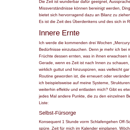
Die Zeit ist wunderbar dafür geeignet, Aussprache
Missverständnisse können bereinigt werden, Ding
bietet sich hervorragend dazu an Bilanz zu zieh
Es ist die Zeit des Überdenkens und des sich in 
Innere Ernte
Ich werde die kommenden drei Wochen „Mercury 
Bedürfnisse einzutauchen. Denn je mehr ich bei 
Früchte dessen ernten, was in ihnen erwachsen is
Gerade, wenn es Zeit ist nach Innen zu schauen,
wirklich guttut und hinzuspüren, was vielleicht gar
Routine geworden ist, die erneuert oder verändert
ich beispielsweise auf meine Systeme, Strukture
weiterhin effektiv und entlasten mich? Gibt es e
jedes Mal andere Punkte, die zu den einzelnen Be
Liste:
Selbst-Fürsorge
Konsequent 1 Stunde vorm Schlafengehen Off-Scr
spüre. Zeit für mich im Kalender einplanen. Wöch