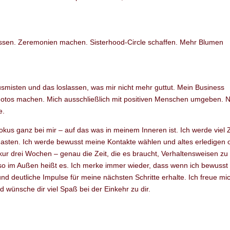
lassen. Zeremonien machen. Sisterhood-Circle schaffen. Mehr Blumen
smisten und das loslassen, was mir nicht mehr guttut. Mein Business
Fotos machen. Mich ausschließlich mit positiven Menschen umgeben. 
e.
okus ganz bei mir – auf das was in meinem Inneren ist. Ich werde viel Z
 hasten. Ich werde bewusst meine Kontakte wählen und altes erledigen 
kur drei Wochen – genau die Zeit, die es braucht, Verhaltensweisen zu
o im Außen heißt es. Ich merke immer wieder, dass wenn ich bewusst 
und deutliche Impulse für meine nächsten Schritte erhalte. Ich freue mi
d wünsche dir viel Spaß bei der Einkehr zu dir.