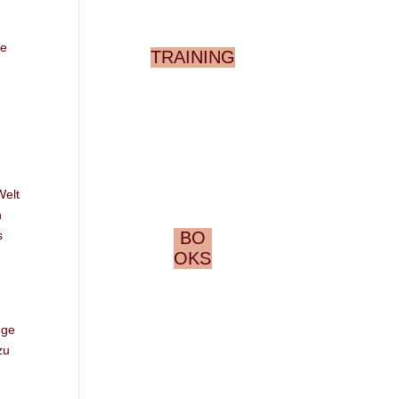
ne
TRAINING
Welt
n
s
BO
OKS
nge
zu