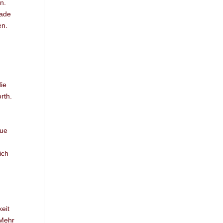
n.
rade
en.
die
rth.
aue
ich
eit
 Mehr