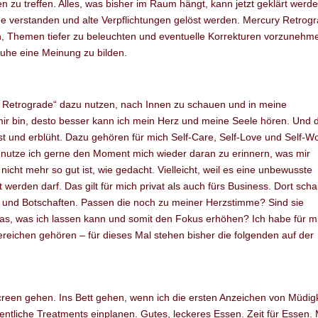
n zu treffen. Alles, was bisher im Raum hängt, kann jetzt geklärt werde
e verstanden und alte Verpflichtungen gelöst werden. Mercury Retrog
en, Themen tiefer zu beleuchten und eventuelle Korrekturen vorzunehm
Ruhe eine Meinung zu bilden.
Retrograde“ dazu nutzen, nach Innen zu schauen und in meine
mir bin, desto besser kann ich mein Herz und meine Seele hören. Und 
t und erblüht. Dazu gehören für mich Self-Care, Self-Love und Self-Wo
 nutze ich gerne den Moment mich wieder daran zu erinnern, was mir
 nicht mehr so gut ist, wie gedacht. Vielleicht, weil es eine unbewusste
 werden darf. Das gilt für mich privat als auch fürs Business. Dort sch
n und Botschaften. Passen die noch zu meiner Herzstimme? Sind sie
twas, was ich lassen kann und somit den Fokus erhöhen? Ich habe für m
reichen gehören – für dieses Mal stehen bisher die folgenden auf der
een gehen. Ins Bett gehen, wenn ich die ersten Anzeichen von Müdigk
entliche Treatments einplanen. Gutes, leckeres Essen. Zeit für Essen.