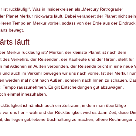
r ist rückläufig!“. Was in Insiderkreisen als „Mercury Retrograde“
der Planet Merkur rückwärts läuft. Dabei verändert der Planet nicht sei
nelleren Tempo an Merkur vorbei, sodass von der Erde aus der Eindruck
wärts bewegt.
rts läuft
er Merkur rückläufig ist? Merkur, der kleinste Planet ist nach dem
 des Verkehrs, der Reisenden, der Kaufleute und der Hirten, steht für
n mit Aktionen im Außen verbunden, der Reisende bricht in eine neue 
n und auch im Verkehr bewegen wir uns nach vorne. Ist der Merkur nu
ehen werden mal nicht nach Außen, sondern nach Innen zu schauen. Da
iert: Tempo rauszunehmen. Es gilt Entscheidungen gut abzuwägen,
och einmal innezuhalten.
läufigkeit ist nämlich auch ein Zeitraum, in dem man überfällige
 vor uns her – während der Rückläufigkeit wird es dann Zeit, diese Di
nt, die liegen gebliebene Buchhaltung zu machen, offene Rechnungen 