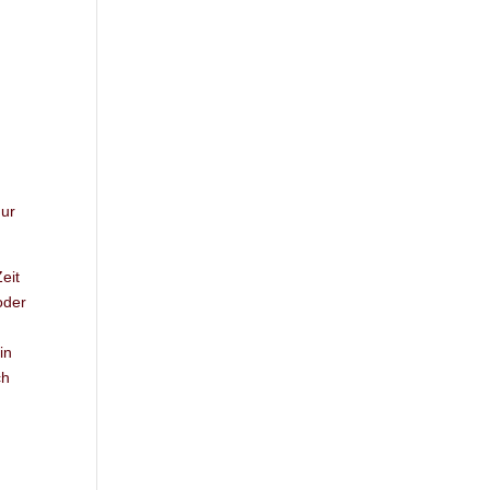
Nur
eit
oder
in
ch