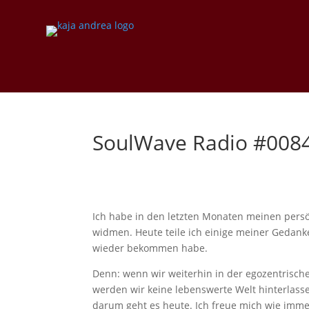
SoulWave Radio #0084
Ich habe in den letzten Monaten meinen persö
widmen. Heute teile ich einige meiner Gedanke
wieder bekommen habe.
Denn: wenn wir weiterhin in der egozentrisch
werden wir keine lebenswerte Welt hinterlass
darum geht es heute. Ich freue mich wie imm