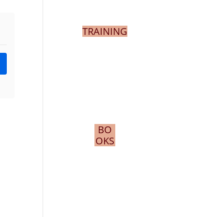
TRAINING
BO
OKS