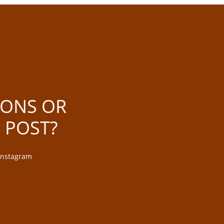
IONS OR
 POST?
 Instagram