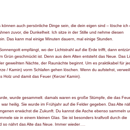
können auch persönliche Dinge sein, die dein eigen sind – lösche ich
hnen zuvor, die Dunkelheit. Ich sitze in der Stille und nehme diesen
bin. Das kann mal einige Minuten dauern, mal einige Stunden.
nnengott empfängt, wo der Lichtstrahl auf die Erde trifft, dann entzü
em Grün geschmückt ist. Denn aus dem Alten entsteht das Neue. Das Li
 der geweihten Nächte, der Raunächte beginnt. Um es praktikabel für je
ze / Kamin) vorm Schlafen gehen löschen. Wenn du aufstehst, verwei
s Holz und damit das Feuer (Kerze/ Kamin).
wurde, wurde gesammelt. damals waren es große Stümpfe, die das Feu
ar heilig. Sie wurde im Frühjahr auf die Felder gegeben. Das Alte nä
ngenen erwächst die Zukunft. Du kannst die Asche ebenso sammeln 
mmele sie in einem kleinen Glas. Sie ist besonders kraftvoll durch die
nd so nährt das Alte das Neue. Immer wieder….