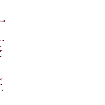
 das
nde
cht
de
le
er
hrt
und