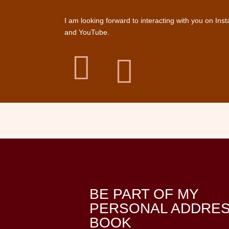
I am looking forward to interacting with you on Ins
and YouTube.


BE PART OF MY
PERSONAL ADDRE
BOOK