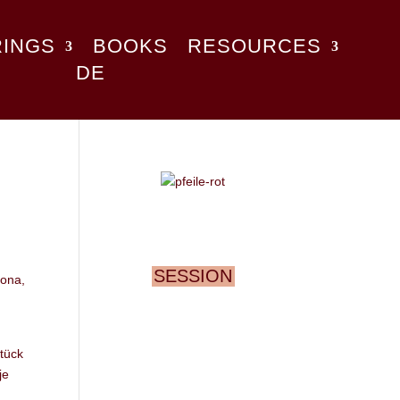
RINGS
BOOKS
RESOURCES
DE
SESSION
rona,
tück
je