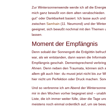
Zur Wintersonnenwende werde ich all die Energien
mich ganz bewußt von dem alten verabschieden. An
gut” oder Dankbarkeit basiert. Ich lasse auch 
zwischen
Samhain
(11. Neumond) und der Winter
geeignet, sich bewußt nochmal mit den Themen u
lassen.
Moment der Empfängnis
Denn sobald der Sonnengott die Erdgöttin befruch
war, als wir entstanden, dann waren die Inform
Empfängnis geschah. Dementsprechend verbring
Ahnen. Denn neben den Traumata, können sich au
allem gilt auch hier: du musst jetzt nicht bis z
hier nicht um Perfektion oder Druck machen. Sond
Und so verbrenne ich am Abend der Wintersonnen
mir in den Wochen vorher begegnet sind – unabhä
Liste, die ich immer weiter fülle, über die Tage
meistens noch einmal ordentlich auf, um sie be