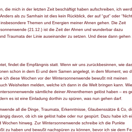
, die mich in der letzten Zeit beschäftigt haben aufschreiben, ich wer
ders als zu Samhain ist dies kein Rückblick, der auf “gut” oder “Nich
und insbesondere Themen und Energien meiner Ahnen gehen. Die Zeit
sonnenwende (21.12.) ist die Zeit der Ahnen und wunderbar dazu
nd Traumata der Linie auseinander zu setzen. Und diese dann gehen
tet, findet die Empfängnis statt. Wenn wir uns zurückbesinnen, wie da
ationen schon in dem Ei und dem Samen angelegt, in dem Moment, wo d
e ich diese Wochen vor der Wintersonnenwende bewußt mit meinen
ch Weisheiten melden, welche ich dann in die Welt bringen kann. Wie
ur Wintersonnenwende sämtliche deiner Ahnenthemen gelöst haben – es g
ern es ist eine Einladung dorthin zu spüren, was nun gehen darf.
wende all die Dinge, Traumata, Erkenntnisse, Glaubenssätze & Co, d
ngig davon, ob ich sie gelöst habe oder nur gespürt. Dazu habe ich e
 und Wochen hinweg. Zur Wintersonnenwende schreibe ich die Punkte
wußt zu haben und bewußt nachspüren zu können, bevor ich sie dem F