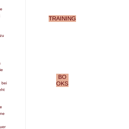
de
t
TRAINING
 zu
s
ie
BO
OKS
 bei
eht
ie
ine
euer