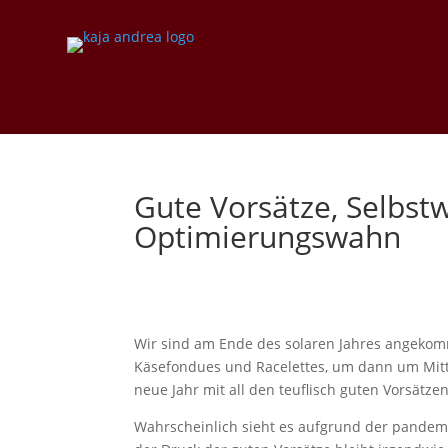
Gute Vorsätze, Selbst
Optimierungswahn
Wir sind am Ende des solaren Jahres angeko
Käsefondues und Racelettes, um dann um Mitt
neue Jahr mit all den teuflisch guten Vorsätze
Wahrscheinlich sieht es aufgrund der pandemis