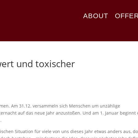
ABOUT
OFFE
wert und toxischer
mmen. Am 31.12. versammeln sich Menschen um unzählige
ernacht auf das neue Jahr anzustoßen. Und am 1. Januar beginnt 
n.
chen Situation für viele von uns dieses Jahr etwas anders aus, d