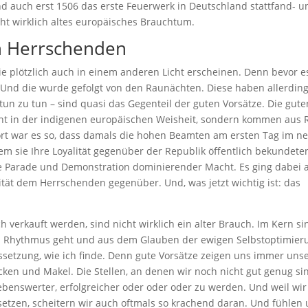
 auch erst 1506 das erste Feuerwerk in Deutschland stattfand- u
icht wirklich altes europäisches Brauchtum.
en Herrschenden
e plötzlich auch in einem anderen Licht erscheinen. Denn bevor e
 Und die wurde gefolgt von den Raunächten. Diese haben allerdin
tun zu tun – sind quasi das Gegenteil der guten Vorsätze. Die gute
ht in der indigenen europäischen Weisheit, sondern kommen aus
rt war es so, dass damals die hohen Beamten am ersten Tag im n
em sie Ihre Loyalität gegenüber der Republik öffentlich bekundete
ne Parade und Demonstration dominierender Macht. Es ging dabei 
tät dem Herrschenden gegenüber. Und, was jetzt wichtig ist: das
ch verkauft werden, sind nicht wirklich ein alter Brauch. Im Kern si
en Rhythmus geht und aus dem Glauben der ewigen Selbstoptimier
setzung, wie ich finde. Denn gute Vorsätze zeigen uns immer uns
cken und Makel. Die Stellen, an denen wir noch nicht gut genug si
ebenswerter, erfolgreicher oder oder oder zu werden. Und weil wir
etzen, scheitern wir auch oftmals so krachend daran. Und fühlen