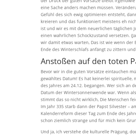
der Druck der guten Vorsätze bleibt irgendwie 
eine Sache anders machen müssen. Veränderung
Gefühl des sich ewig optimieren entsteht, dan
kreieren und das funktioniert meistens eh nich
ist und wir es mit dem neuerlichen täglichen
einen wahrlichen Schockzustand versetzen. (
wir damit etwas warten, Das ist wie wenn der 
Ende des Winterschlafs anfängt zu zittern und
Anstoßen auf den toten P
Bevor wir in die guten Vorsätze eintauchen müss
gewähltes Datum! Es hat keinerlei spirituelle
des Jahres am 24.12. begangen. Wer sich an 
Datum der Wintersonnenwende war. Wenn also g
stimmt das so nicht wirklich, Die Menschen f
Im Jahr 335 starb dann der Papst Silvester –
Kalenderreform dieser Tag zum Ende des Jahre
schon ziemlich strange und für mich kein Gru
Und ja, ich verstehe die kulturelle Prägung, d