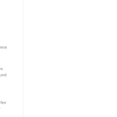
n
,
iese
e
Um
 und
rfen
r