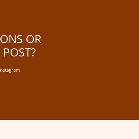
IONS OR
 POST?
 Instagram