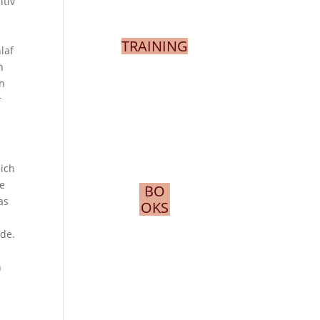
itiv
TRAINING
laf
n
en
r
lich
de
BO
as
OKS
nde.
n