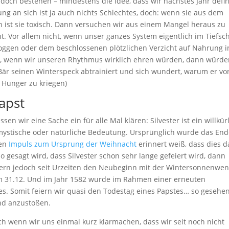
doch bestehen – mindestens die Idee, dass wir nächstes Jahr defin
 an sich ist ja auch nichts Schlechtes, doch: wenn sie aus dem
n ist sie toxisch. Dann versuchen wir aus einem Mangel heraus zu
t. Vor allem nicht, wenn unser ganzes System eigentlich im Tiefsch
 Joggen oder dem beschlossenen plötzlichen Verzicht auf Nahrung i
Ja, wenn wir unseren Rhythmus wirklich ehren würden, dann würd
Bär seinen Winterspeck abtrainiert und sich wundert, warum er vo
 Hunger zu kriegen)
apst
en wir eine Sache ein für alle Mal klären: Silvester ist ein willkür
, mystische oder natürliche Bedeutung. Ursprünglich wurde das En
den
Impuls zum Ursprung der Weihnacht
erinnert weiß, dass dies d
esagt wird, dass Silvester schon sehr lange gefeiert wird, dann
eiern jedoch seit Urzeiten den Neubeginn mit der Wintersonnenwe
 am 31.12. Und im Jahr 1582 wurde im Rahmen einer erneuten
s. Somit feiern wir quasi den Todestag eines Papstes… so gesehe
nd anzustoßen.
och wenn wir uns einmal kurz klarmachen, dass wir seit noch nicht