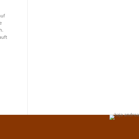
auf
e
h.
auft