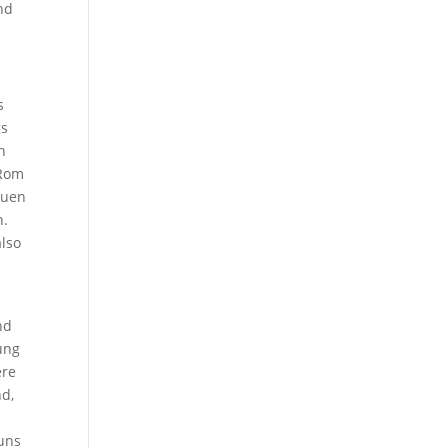
nd
s
gs
n
 Rom
euen
n.
also
nd
ung
ere
nd,
 uns