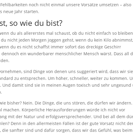
n Fehlbarkeiten noch nicht einmal unsere Vorsätze umsetzen – also
s neue Jahr starten.
t, so wie du bist?
enn du als allererstes mal schaust, ob du nicht einfach so bleibe
nn du nicht jeden Morgen joggen gehst, wenn du kein Kilo abnimmst
enn du es nicht schaffst immer sofort das dreckige Geschirr
 dennoch ein wunderbarer menschlicher Mensch wärst. Dass all d
iden.
 vornehmen, sind Dinge von denen uns suggeriert wird, dass wir si
andard zu entsprechen. Um höher, schneller, weiter zu kommen. 
n. Und damit sind sie in meinen Augen toxisch und sehr ungesund
n.
wie bisher? Nein. Die Dinge, die uns stören, die dürfen wir ändern.
hl machen. Körperliche Herausforderungen würde ich nicht vor
klang mit der Natur und erfolgsversprechender. Und bei all dem dü
len? Denn in den allermeisten Fällen ist der gute Vorsatz nicht de
 die sanfter sind und dafür sorgen, dass wir das Gefühl, was beim