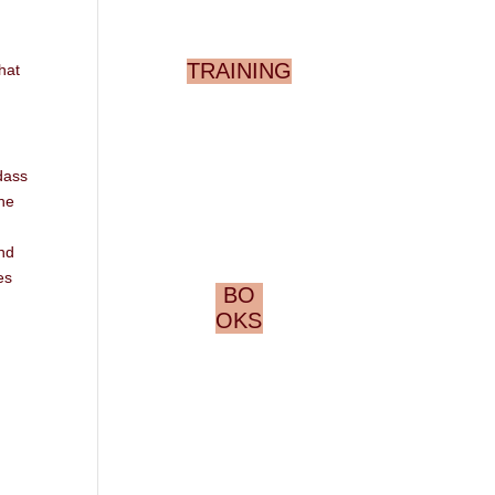
TRAINING
hat
dass
the
nd
es
BO
OKS