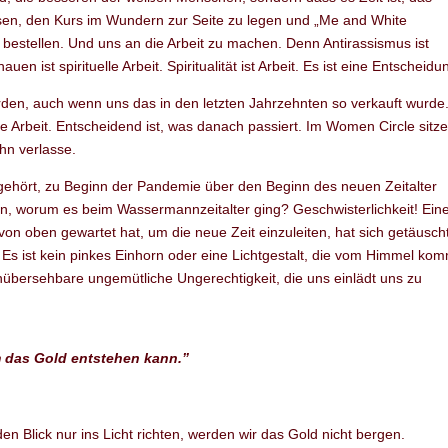
sen, den Kurs im Wundern zur Seite zu legen und „Me and White
estellen. Und uns an die Arbeit zu machen. Denn Antirassismus ist
en ist spirituelle Arbeit. Spiritualität ist Arbeit. Es ist eine Entscheidu
werden, auch wenn uns das in den letzten Jahrzehnten so verkauft wurde
lle Arbeit. Entscheidend ist, was danach passiert. Im Women Circle sitz
ihn verlasse.
gehört, zu Beginn der Pandemie über den Beginn des neuen Zeitalter
rn, worum es beim Wassermannzeitalter ging? Geschwisterlichkeit! Eine
von oben gewartet hat, um die neue Zeit einzuleiten, hat sich getäusch
Es ist kein pinkes Einhorn oder eine Lichtgestalt, die vom Himmel ko
e unübersehbare ungemütliche Ungerechtigkeit, die uns einlädt uns zu
m das Gold entstehen kann.”
n Blick nur ins Licht richten, werden wir das Gold nicht bergen.