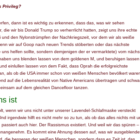
 Privileg?
rfen, dann ist es wichtig zu erkennen, dass das, was wir sehen
ie wir bis Donald Trump so verherrlicht hatten, zeigt uns ihre echte
 und den Nylonstrümpfen der Nachkriegszeit, vor dem wir als weiße
enn wir auf Goop nach neuen Trends stöberten oder das nächste
 nie uns helfen sollte, sondern demjenigen der er vermarktete) vom näch
ir haben uns blenden lassen von dem goldenen M, und beruhigen lassen
und einlullen lassen von dem Fakt, dass Oprah die erfolgreichste
getan, als ob die USA immer schon von weißen Menschen bevölkert ware
nd auf die Lebensrealität von Native Americans übertragen und schwa
emeinsam auf dem gleichen Dancefloor tanzen.
s ist
olt, wenn wir uns nicht unter unserer Lavendel-Schlafmaske versteckt
d irgendwie hilft es nicht mehr so zu tun, als ob das alles nichts mit u
passiert auch hier. Der Rassismus existiert. Und weil wir das spüren –
o unangenehm. Es kommt eine Ahnung dessen auf, was wir ausgeblende
nd, die besseren der weißen Menschen, sondern dass es Zeit ist, das