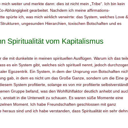
 mich weiter und merkte dann: dies ist nicht mein „Tribe“. Ich bin kein
Co-Abhängigkeit gearbeitet. Nachdem ich meine affirmations-
e spürte ich, was mich wirklich verwirrte: das System, welches Love 
n Strukturen, ungesunden Hierarchien, toxischen Botschaften und es
nn Spiritualität vom Kapitalismus
ar die mit dunkelste in meinen spirituellen Ausflügen. Warum ich das tei
s es ein System gibt, welches sich spirituell nennt, jedoch durchzogen
taler Egozentrik. Ein System, in dem der Ursprung von Botschaften nich
nnung gab, in dem es nicht um das Große Ganze, sondern um die Eine g
iesem System profitierte, solange es von mir profitierte selbstverständl
mogenen Gruppe befand, was den Wohlfühlfaktor deutlich anhebt und auc
de, anstatt in die Unterwelt zu schauen. Es waren süße Momente eine
 einzelnen Moment. Ich habe Freundschaften geschlossen mit ganz
heraus sind und ich habe verstanden, dass Spiritualität ein sehr deh