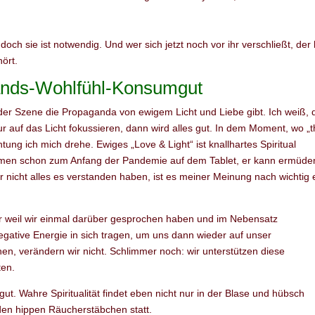
ch sie ist notwendig. Und wer sich jetzt noch vor ihr verschließt, der 
ört.
stands-Wohlfühl-Konsumgut
oder Szene die Propaganda von ewigem Licht und Liebe gibt. Ich weiß, 
r auf das Licht fokussieren, dann wird alles gut. In dem Moment, wo „
chtung ich mich drehe. Ewiges „Love & Light“ ist knallhartes Spiritual
Themen schon zum Anfang der Pandemie auf dem Tablet, er kann ermüde
r nicht alles es verstanden haben, ist es meiner Meinung nach wichtig 
r weil wir einmal darüber gesprochen haben und im Nebensatz
egative Energie in sich tragen, um uns dann wieder auf unser
en, verändern wir nicht. Schlimmer noch: wir unterstützen diese
ten.
gut. Wahre Spiritualität findet eben nicht nur in der Blase und hübsch
den hippen Räucherstäbchen statt.