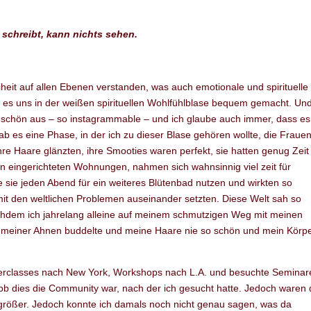
 schreibt, kann nichts sehen.
iheit auf allen Ebenen verstanden, was auch emotionale und spirituelle
 es uns in der weißen spirituellen Wohlfühlblase bequem gemacht. Und
r schön aus – so instagrammable – und ich glaube auch immer, dass es
ab es eine Phase, in der ich zu dieser Blase gehören wollte, die Fraue
 Ihre Haare glänzten, ihre Smooties waren perfekt, sie hatten genug Zei
ön eingerichteten Wohnungen, nahmen sich wahnsinnig viel zeit für
e sie jeden Abend für ein weiteres Blütenbad nutzen und wirkten so
mit den weltlichen Problemen auseinander setzten. Diese Welt sah so
nachdem ich jahrelang alleine auf meinem schmutzigen Weg mit meinen
 meiner Ahnen buddelte und meine Haare nie so schön und mein Körp
sterclasses nach New York, Workshops nach L.A. und besuchte Seminar
 ob dies die Community war, nach der ich gesucht hatte. Jedoch waren 
rößer. Jedoch konnte ich damals noch nicht genau sagen, was da