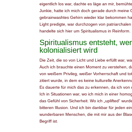
eigentlich los war, dachte es läge an mir, bemühte
Junkie, hatte ich mich doch gerade durch meine 
gebrainwashtes Gehirn wieder klar bekommen hatt
Light predigte, war durchzogen von patriarchale
handelte sich hier um Spiritualismus in Reinform.
Spiritualismus entsteht, we
kolonialisiert wird
Die Zeit, die so von Licht und Liebe erfüllt war, w
Auch ich brauchte einen Moment zu verstehen, das
von weißem Privileg, weißer Vorherrschaft und to
zitiert wurde, in dem es keine kulturelle Anerke
Es dauerte für mich das zu erkennen, da ich von d
Ich in Situationen war, wo ich mich in einer ho
das Gefühl von Sicherheit. Wo ich „uplifted“ wur
bitteren Illusion. Und ich bin dankbar für jeden
wunderbaren Menschen, die mit mir aus der Blase 
Begriff ist.