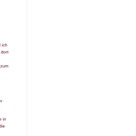
 ich
 dort
n
t zum
er
e in
die