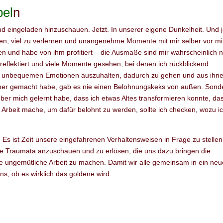
pel
n
ind eingeladen hinzuschauen. Jetzt. In unserer eigene Dunkelheit. Und j
n, viel zu verlernen und unangenehme Momente mit mir selber vor mi
 und habe von ihm profitiert – die Ausmaße sind mir wahrscheinlich 
reflektiert und viele Momente gesehen, bei denen ich rückblickend
se unbequemen Emotionen auszuhalten, dadurch zu gehen und aus ihn
h bisher gemacht habe, gab es nie einen Belohnungskeks von außen. Sond
ber mich gelernt habe, dass ich etwas Altes transformieren konnte, da
r Arbeit mache, um dafür belohnt zu werden, sollte ich checken, wozu i
n. Es ist Zeit unsere eingefahrenen Verhaltensweisen in Frage zu stellen
t die Traumata anzuschauen und zu erlösen, die uns dazu bringen die
die ungemütliche Arbeit zu machen. Damit wir alle gemeinsam in ein ne
uns, ob es wirklich das goldene wird.