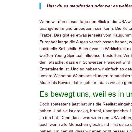
Hast du es manifestiert oder war es weißes
Wenn wir nun dieser Tage den Blick in die USA we
unangenehm und unbequem sein kann. Die Kultur, d
Fratze. Das gibt es etwas jenseits vom Kaugummi
Europäer lange die Augen verschlossen haben, w
spirituelle Selbsthilfe Buch ( was in Wirklichkeit
weißen Young Spiritual Influencer bestellten. W
der Tatsache, dass ein Schwarzer Präsident wird 
Entertainerin ist. Und so haben wir einfach so 
unsere Winnetou-Wahnvorstellungen romantisiere
Musik als Beweis dafür gefeiert, dass wir alle g
Es bewegt uns, weil es in un
Doch spätestens jetzt hat uns die Realität eingeh
haben. Und sie ist dreckig, brutal, unangenehm. Un
zu tun hat. Denn dass, was wir in den USA sehen, 
auch wenn alle Menschen gleich sind – ist es s
haben. Ein Gefühl, dass wir eben nicht besser si