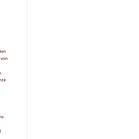
sten
 von
n,
rze
ns
t