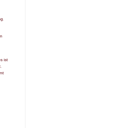
ng.
.
en
s ist
t.
mmt